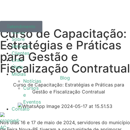
atendimento
Curso de Capacitação:
Home
Sobre
Estratégias e Práticas
Serviços
para Gestão e
Clientes
Links
Fiscalização Contratual
Úteis
Mídias
Blog
Notícias
Curso de Capacitação: Estratégias e Práticas para
Cursos
Gestão e Fiscalização Contratual
e
Eventos
Contato
Nos dias 16 e 17 de maio de 2024, servidores do município
de Feira Nova-PE tiveram a oportunidade de aprimorar